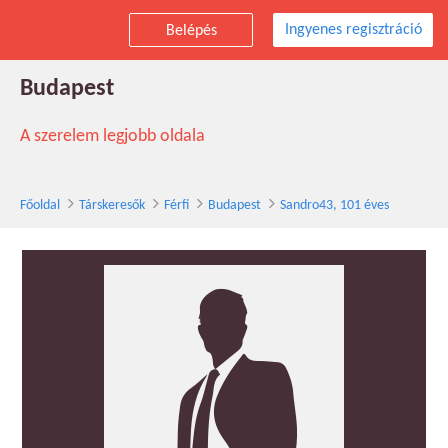
Ingyenes regisztráció
Belépés
Sandro43 társkereső férfi, 101 éves,
Budapest
A szerelem legjobb oldala
Főoldal
Társkeresők
Férfi
Budapest
Sandro43, 101 éves