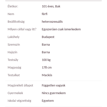
Életkor:
101 éves, Bak
Nem
férfi
Beállítottság
heteroszexuális
Milyen céllal vagy itt?
Egyszerûen csak ismerkedem
Lakóhely
Budapest
Szemszín
Barna
Hajszín
Barna
Testsúly
100 kg
Magasság
178 cm
Testalkat
Mackós
Magánéleti állapot
Független vagyok
Gyermekek
Nincs gyermekem
Iskolai végzettség
Egyetem