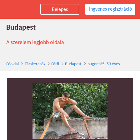
Ingyenes regisztráció
Belépés
nugent35 társkereső férfi, 53 éves,
Budapest
A szerelem legjobb oldala
Főoldal
Társkeresők
Férfi
Budapest
nugent35, 53 éves