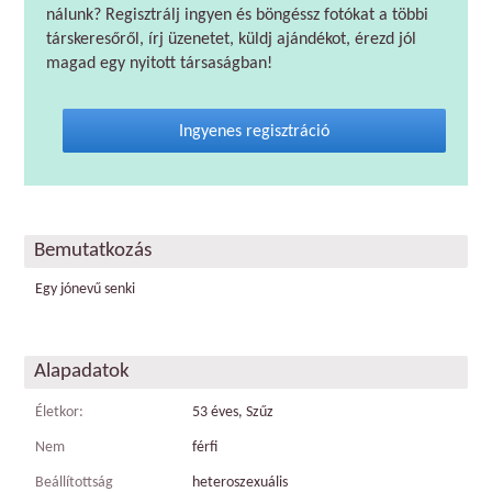
nálunk? Regisztrálj ingyen és böngéssz fotókat a többi
társkeresőről, írj üzenetet, küldj ajándékot, érezd jól
magad egy nyitott társaságban!
Ingyenes regisztráció
Bemutatkozás
Egy jónevű senki
Alapadatok
Életkor:
53 éves, Szűz
Nem
férfi
Beállítottság
heteroszexuális