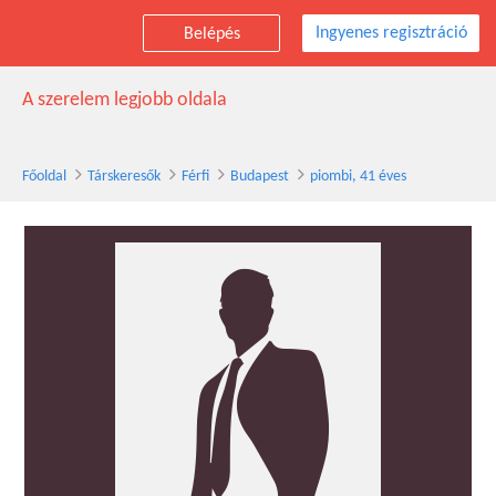
Ingyenes regisztráció
Belépés
piombi társkereső férfi, 41 éves, Budapest
A szerelem legjobb oldala
Főoldal
Társkeresők
Férfi
Budapest
piombi, 41 éves