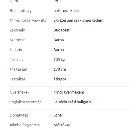
Nem
férfi
Beállítottság
heteroszexuális
Milyen céllal vagy itt?
Egyszerûen csak ismerkedem
Lakóhely
Budapest
Szemszín
Barna
Hajszín
Barna
Testsúly
105 kg
Magasság
178 cm
Testalkat
átlagos
Gyermekek
Nincs gyermekem
Foglalkoztatottság
Felsőoktatási hallgató
Dohányzás
Soha
Alkoholfogyasztás
Mértékkel