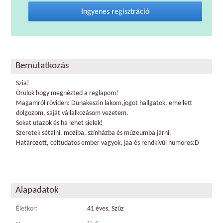
Ingyenes regisztráció
Bemutatkozás
Szia!
Örülök hogy megnézted a reglapom!
Magamról röviden: Dunakeszin lakom,jogot hallgatok, emellett
dolgozom, saját vállalkozásom vezetem.
Sokat utazok és ha lehet síelek!
Szeretek sétálni, moziba, színházba és múzeumba járni.
Határozott, céltudatos ember vagyok, jaa és rendkívűl humoros:D
Alapadatok
Életkor:
41 éves, Szűz