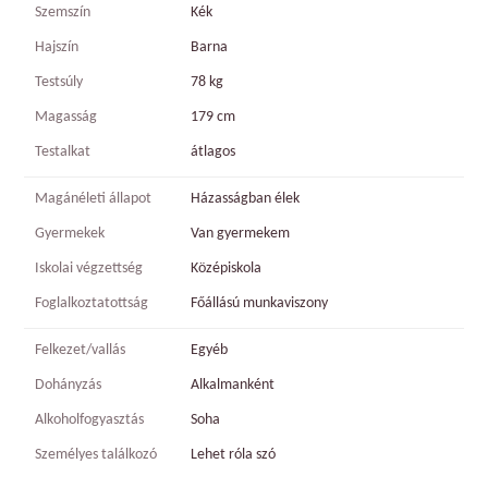
Szemszín
Kék
Hajszín
Barna
Testsúly
78 kg
Magasság
179 cm
Testalkat
átlagos
Magánéleti állapot
Házasságban élek
Gyermekek
Van gyermekem
Iskolai végzettség
Középiskola
Foglalkoztatottság
Főállású munkaviszony
Felkezet/vallás
Egyéb
Dohányzás
Alkalmanként
Alkoholfogyasztás
Soha
Személyes találkozó
Lehet róla szó