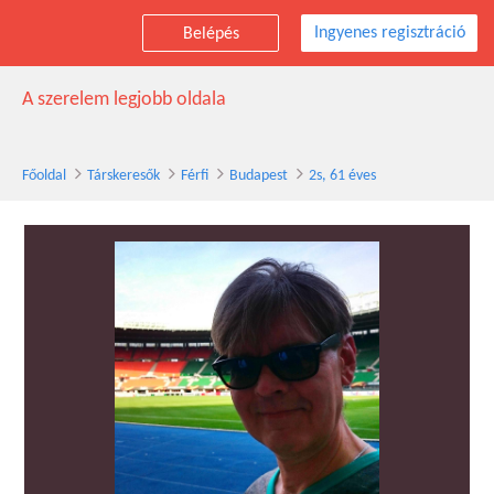
Ingyenes regisztráció
Belépés
2s társkereső férfi, 61 éves, Budapest
A szerelem legjobb oldala
Főoldal
Társkeresők
Férfi
Budapest
2s, 61 éves