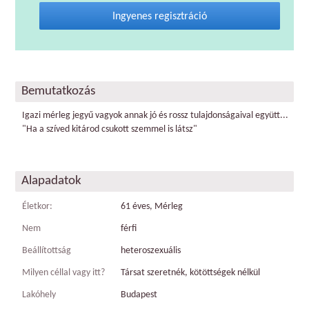
Ingyenes regisztráció
Bemutatkozás
Igazi mérleg jegyű vagyok annak jó és rossz tulajdonságaival együtt...
"Ha a szíved kitárod csukott szemmel is látsz"
Alapadatok
Életkor:
61 éves, Mérleg
Nem
férfi
Beállítottság
heteroszexuális
Milyen céllal vagy itt?
Társat szeretnék, kötöttségek nélkül
Lakóhely
Budapest