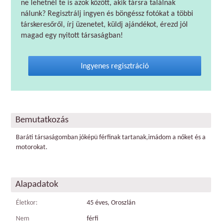
ne lehetnél te is azok között, akik társra találnak
nálunk? Regisztrálj ingyen és böngéssz fotókat a többi
társkeresőről, írj üzenetet, küldj ajándékot, érezd jól
magad egy nyitott társaságban!
Ingyenes regisztráció
Bemutatkozás
Baráti társaságomban jóképü férfinak tartanak,imádom a nőket és a
motorokat.
Alapadatok
Életkor:
45 éves, Oroszlán
Nem
férfi