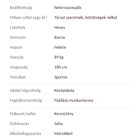
Beállítottság
heteroszexuális
Milyen céllal vagy itt?
Társat szeretnék, kötöttségek nélkül
Lakóhely
Heves
Szemszín
Barna
Hajszín
Fekete
Testsúly
89 kg
Magasság
180 cm
Testalkat
Sportos
Iskolai végzettség
Középiskola
Foglalkoztatottság
Főállású munkaviszony
Felkezet/vallás
Keresztény
Dohányzás
Soha
Alkoholfogyasztás
Mértékkel