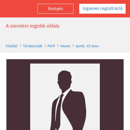
Ingyenes regisztráció
Belépés
semir társkereső férfi, 45 éves, Heves
A szerelem legjobb oldala
Főoldal
Társkeresők
Férfi
Heves
semir, 45 éves