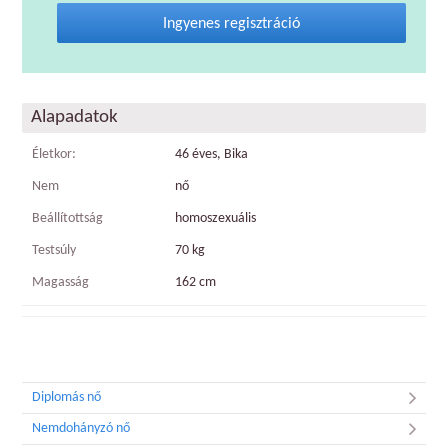
Ingyenes regisztráció
Alapadatok
Életkor:
46 éves, Bika
Nem
nő
Beállítottság
homoszexuális
Testsúly
70 kg
Magasság
162 cm
Diplomás nő
Nemdohányzó nő