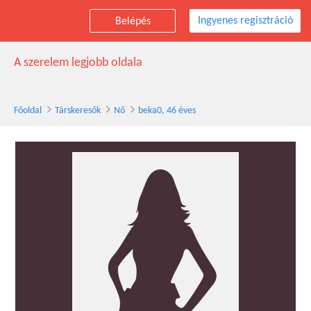
Ingyenes regisztráció
Belépés
beka0 társkereső nő, 46 éves
A szerelem legjobb oldala
Főoldal
Társkeresők
Nő
beka0, 46 éves