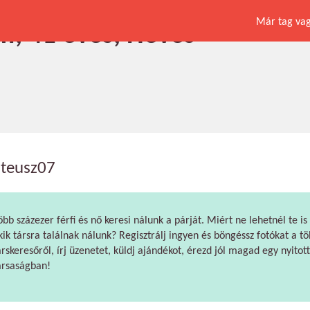
Már tag vagy
fi, 41 éves, Heves
teusz07
öbb százezer férfi és nő keresi nálunk a párját. Miért ne lehetnél te is
kik társra találnak nálunk? Regisztrálj ingyen és böngéssz fotókat a tö
árskeresőről, írj üzenetet, küldj ajándékot, érezd jól magad egy nyitott
ársaságban!