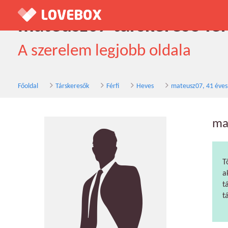
mateusz07 társkereső fér
A szerelem legjobb oldala
Főoldal
Társkeresők
Férfi
Heves
mateusz07, 41 éves
ma
T
a
t
t