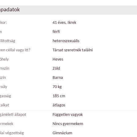
apadatok
tkor:
41 éves, Ikrek
m
férfi
llítottság
heteroszexuális
en céllal vagy itt?
Társat szeretnék találni
óhely
Heves
mszín
Zöld
szín
Barna
tsúly
70 kg
gasság
185 cm
talkat
átlagos
ánéleti állapot
Független vagyok
ermekek
Nincs gyermekem
olai végzettség
Gimnázium