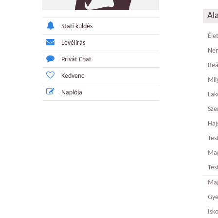
Al
Stati küldés
Éle
Levélírás
Ne
Privát Chat
Beá
Kedvenc
Mily
Naplója
Lak
Sze
Haj
Tes
Ma
Tes
Mag
Gy
Isk