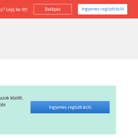
Ingyenes regisztráció
Belépés
? Lépj be itt!
 azok között,
bbi
Ingyenes regisztráció