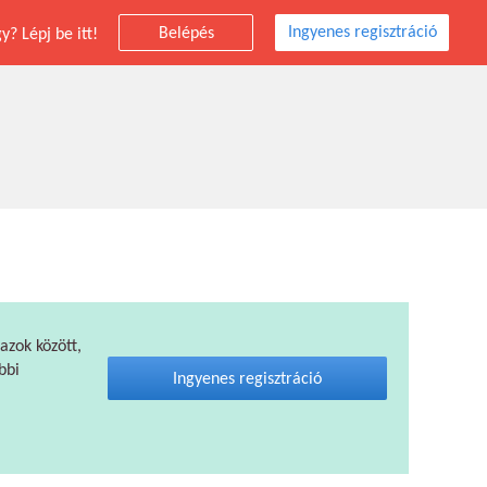
Ingyenes regisztráció
Belépés
? Lépj be itt!
 azok között,
bbi
Ingyenes regisztráció