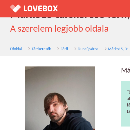
Márko15 társkereső férfi
A szerelem legjobb oldala
Főoldal
Társkeresők
Férfi
Dunaújváros
Márko15, 31 
Má
T
a
t
t