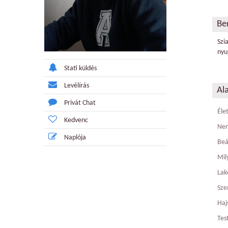
Be
Szi
nyu
Stati küldés
Levélírás
Al
Privát Chat
Éle
Kedvenc
Ne
Naplója
Beá
Mily
Lak
Sze
Haj
Tes