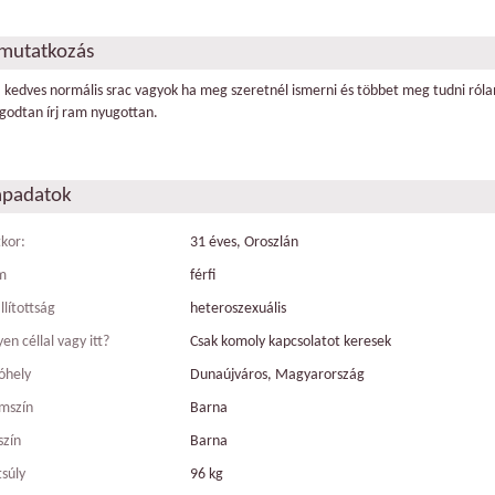
mutatkozás
a kedves normális srac vagyok ha meg szeretnél ismerni és többet meg tudni ról
godtan írj ram nyugottan.
apadatok
tkor:
31 éves, Oroszlán
m
férfi
llítottság
heteroszexuális
en céllal vagy itt?
Csak komoly kapcsolatot keresek
óhely
Dunaújváros, Magyarország
mszín
Barna
szín
Barna
tsúly
96 kg