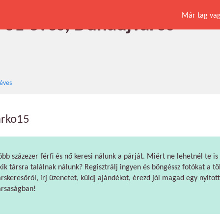
Már tag vagy
, 31 éves, Dunaújváros
éves
rko15
öbb százezer férfi és nő keresi nálunk a párját. Miért ne lehetnél te is
kik társra találnak nálunk? Regisztrálj ingyen és böngéssz fotókat a tö
árskeresőről, írj üzenetet, küldj ajándékot, érezd jól magad egy nyitott
ársaságban!