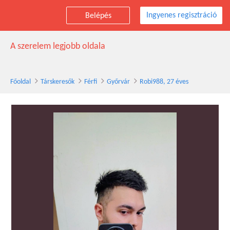
Ingyenes regisztráció
Belépés
Robi988 társkereső férfi, 27 éves, Győrvár
A szerelem legjobb oldala
Főoldal
Társkeresők
Férfi
Győrvár
Robi988, 27 éves