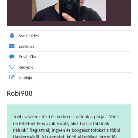
Stati küldés
Levélírás
Privát Chat
Kedvenc
Naplója
Robi988
Több százezer férfi és nő keresi nálunk a párját. Miért
ne lehetnél te is azok között, akik társra találnak
nálunk? Regisztrálj ingyen és böngéssz fotókat a többi
társkeresőről, írj üzenetet, küldj ajándékot, érezd jól