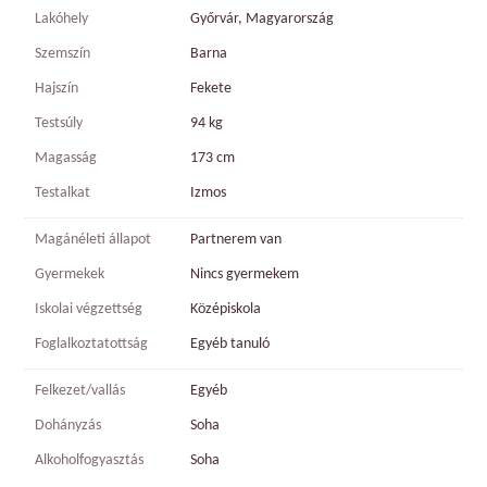
Lakóhely
Győrvár, Magyarország
Szemszín
Barna
Hajszín
Fekete
Testsúly
94 kg
Magasság
173 cm
Testalkat
Izmos
Magánéleti állapot
Partnerem van
Gyermekek
Nincs gyermekem
Iskolai végzettség
Középiskola
Foglalkoztatottság
Egyéb tanuló
Felkezet/vallás
Egyéb
Dohányzás
Soha
Alkoholfogyasztás
Soha