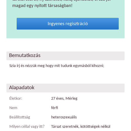
magad egy nyitott társaságban!
Ingyenes regisztráció
Bemutatkozás
Szia írj és nézzük meg hogy mit tudunk egymásból kihozni;
Alapadatok
Életkor:
27 éves, Mérleg
Nem
férfi
Beállítottság
heteroszexuális
Milyen céllal vagy itt?
Társat szeretnék, kötöttségek nélkül