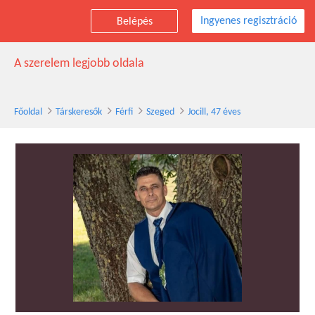
Ingyenes regisztráció
Belépés
Jocill társkereső férfi, 47 éves, Szeged
A szerelem legjobb oldala
Főoldal
Társkeresők
Férfi
Szeged
Jocill, 47 éves