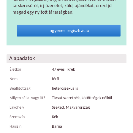
társkeresőről, írj üzenetet, küldj ajándékot, érezd jól
magad egy nyitott társaságban!
Ingyenes regisztráció
Alapadatok
Életkor:
47 éves, Ikrek
Nem
férfi
Beállítottság
heteroszexuális
Milyen céllal vagy itt?
Társat szeretnék, kötöttségek nélkül
Lakóhely
Szeged, Magyarország
Szemszín
Kék
Hajszín
Barna