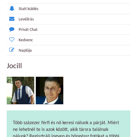
Stati küldés
Levélírás
Privát Chat
Kedvenc
Naplója
Jocill
Több százezer férfi és nő keresi nálunk a párját. Miért
ne lehetnél te is azok között, akik társra találnak
nálunk? Regisztrálj ingyen és böngéssz fotókat a többi