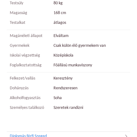
Testsúly
80 kg
Magasság
168 cm
Testalkat
átlagos
Magánéleti állapot
Elváltam
Gyermekek
Csak külön élő gyermekem van
Iskolai végzettség
Középiskola
Foglalkoztatottság
Főállású munkaviszony
Felkezet/vallás
Keresztény
Dohányzás
Rendszeresen
Alkoholfogyasztás
Soha
Személyes találkozó
Szeretek randizni
Diplomás férfi Szeged