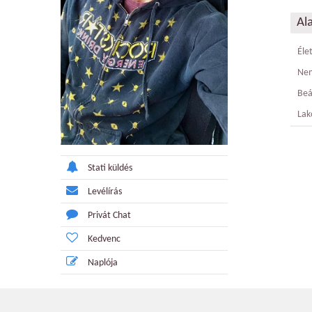
Al
Éle
Ne
Beá
Lak
Stati küldés
Levélírás
Privát Chat
Kedvenc
Naplója