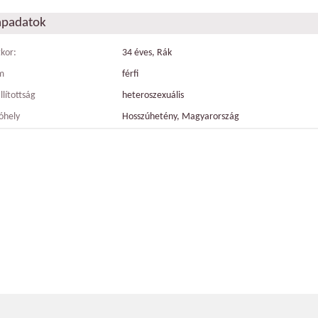
apadatok
tkor:
34 éves, Rák
m
férfi
llítottság
heteroszexuális
óhely
Hosszúhetény, Magyarország