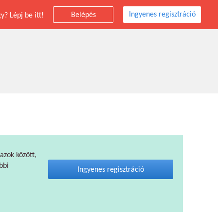
Ingyenes regisztráció
Belépés
? Lépj be itt!
 azok között,
bbi
Ingyenes regisztráció