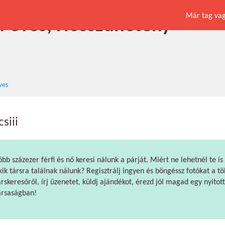
Már tag vagy
 34 éves, Hosszúhetény
éves
csiii
öbb százezer férfi és nő keresi nálunk a párját. Miért ne lehetnél te is
kik társra találnak nálunk? Regisztrálj ingyen és böngéssz fotókat a tö
árskeresőről, írj üzenetet, küldj ajándékot, érezd jól magad egy nyitott
ársaságban!