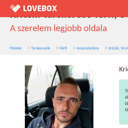
Kricsiii társkereső férfi,
A szerelem legjobb oldala
Főoldal
Társkeresők
Férfi
Hosszúhetény
Kricsiii, 34 
Kri
T
a
t
t