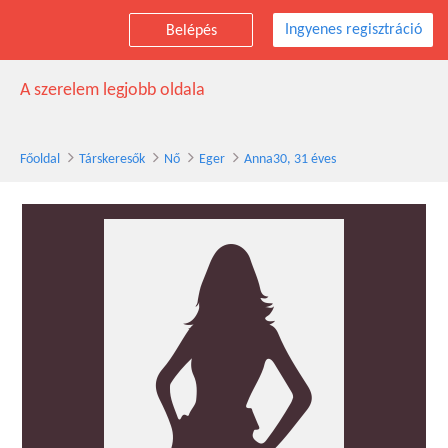
Ingyenes regisztráció
Belépés
Anna30 társkereső nő, 31 éves, Eger
A szerelem legjobb oldala
Főoldal
Társkeresők
Nő
Eger
Anna30, 31 éves