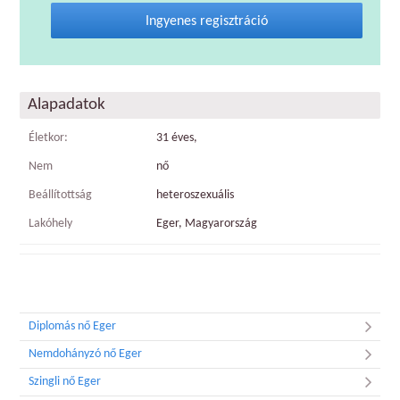
Ingyenes regisztráció
Alapadatok
Életkor:
31 éves,
Nem
nő
Beállítottság
heteroszexuális
Lakóhely
Eger, Magyarország
Diplomás nő Eger
Nemdohányzó nő Eger
Szingli nő Eger