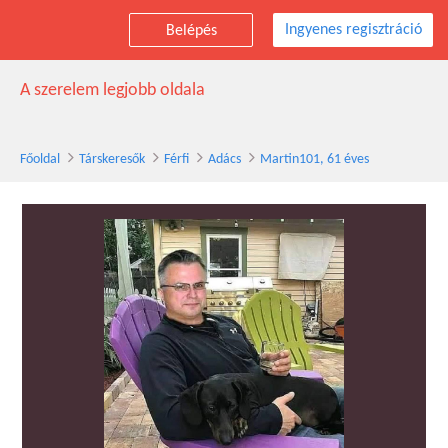
Ingyenes regisztráció
Belépés
Martin101 társkereső férfi, 61 éves, Adács
A szerelem legjobb oldala
Főoldal
Társkeresők
Férfi
Adács
Martin101, 61 éves