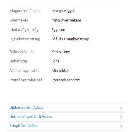
Magánéleti állapot
özvegy vagyok
Gyermekek
Nincs gyermekem
Iskolai végzettség
Egyetem
Foglalkoztatottság
Főállású munkaviszony
Felkezet/vallás
Keresztény
Dohányzás
Soha
Alkoholfogyasztás
Mértékkel
Személyes találkozó
Szeretek randizni
Diplomás férfi Adács
Nemdohányzó férfi Adács
Szingli férfi Adács