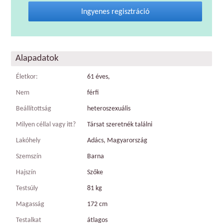
Ingyenes regisztráció
Alapadatok
Életkor:
61 éves,
Nem
férfi
Beállítottság
heteroszexuális
Milyen céllal vagy itt?
Társat szeretnék találni
Lakóhely
Adács, Magyarország
Szemszín
Barna
Hajszín
Szőke
Testsúly
81 kg
Magasság
172 cm
Testalkat
átlagos