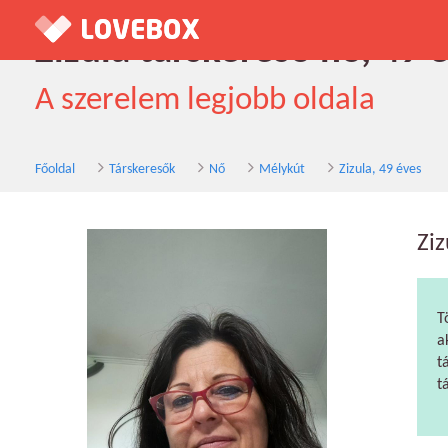
Zizula társkereső nő, 49 
A szerelem legjobb oldala
Főoldal
Társkeresők
Nő
Mélykút
Zizula, 49 éves
Ziz
T
a
t
t