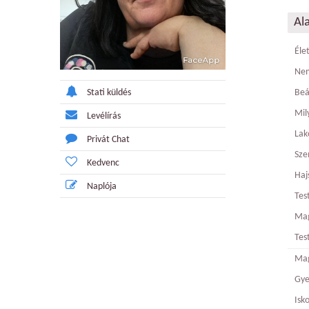
Al
Éle
Ne
Stati küldés
Beá
Mily
Levélírás
Lak
Privát Chat
Sze
Kedvenc
Haj
Naplója
Tes
Ma
Tes
Mag
Gy
Isk