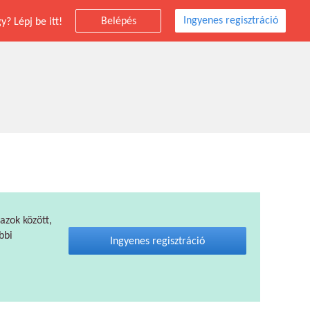
Ingyenes regisztráció
Belépés
? Lépj be itt!
 azok között,
bbi
Ingyenes regisztráció