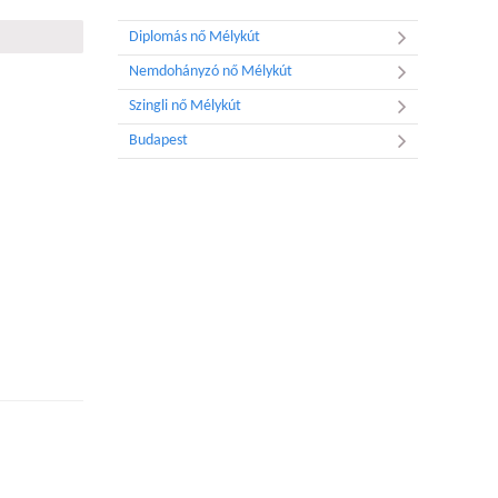
Diplomás nő Mélykút
Nemdohányzó nő Mélykút
Szingli nő Mélykút
Budapest