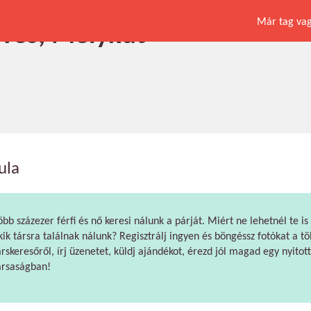
Már tag vagy
éves, Mélykút
ula
öbb százezer férfi és nő keresi nálunk a párját. Miért ne lehetnél te is
kik társra találnak nálunk? Regisztrálj ingyen és böngéssz fotókat a tö
árskeresőről, írj üzenetet, küldj ajándékot, érezd jól magad egy nyitott
ársaságban!