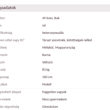
apadatok
tkor:
49 éves, Bak
m
nő
llítottság
heteroszexuális
en céllal vagy itt?
Társat szeretnék, kötöttségek nélkül
óhely
Mélykút, Magyarország
mszín
Barna
szín
Változó
tsúly
83 kg
gasság
160 cm
talkat
Molett
ánéleti állapot
Független vagyok
ermekek
Nincs gyermekem
olai végzettség
Gimnázium