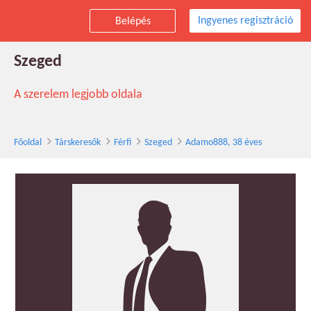
Ingyenes regisztráció
Belépés
Adamo888 társkereső férfi, 38 éves,
Szeged
A szerelem legjobb oldala
Főoldal
Társkeresők
Férfi
Szeged
Adamo888, 38 éves