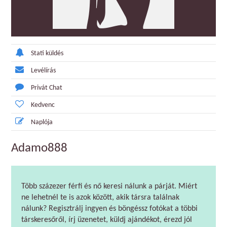
Stati küldés
Levélírás
Privát Chat
Kedvenc
Naplója
Adamo888
Több százezer férfi és nő keresi nálunk a párját. Miért
ne lehetnél te is azok között, akik társra találnak
nálunk? Regisztrálj ingyen és böngéssz fotókat a többi
társkeresőről, írj üzenetet, küldj ajándékot, érezd jól