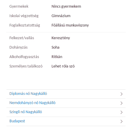
Gyermekek
Nincs gyermekem
Iskolai végzettség
Gimnázium
Foglalkoztatottság
Főállású munkaviszony
Felkezet/vallás
Keresztény
Dohányzás
Soha
Alkoholfogyasztás
Ritkán
Személyes találkozó
Lehet róla szó
Diplomás nő Nagykálló
Nemdohányzó nő Nagykálló
Szingli nő Nagykálló
Budapest