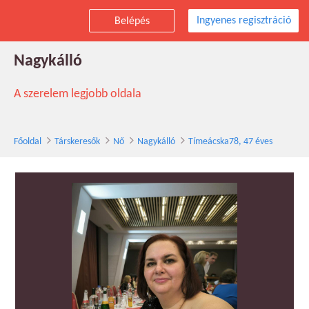
Ingyenes regisztráció
Belépés
Tímeácska78 társkereső nő, 47 éves,
Nagykálló
A szerelem legjobb oldala
Főoldal
Társkeresők
Nő
Nagykálló
Tímeácska78, 47 éves