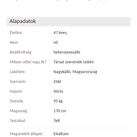
Alapadatok
Életkor:
47 éves,
Nem
nő
Beállítottság
heteroszexuális
Milyen céllal vagy itt?
Társat szeretnék találni
Lakóhely
Nagykálló, Magyarország
Szemszín
Zöld
Hajszín
Vörös
Testsúly
95 kg
Magasság
170 cm
Testalkat
Telt
Magánéleti állapot
Elváltam