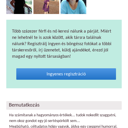
Több százezer férfi és nő keresi nálunk a párját. Miért
ne lehetnél te is azok között, akik társra találnak
nálunk? Regisztrálj ingyen és böngéssz fotókat a többi
társkeresőről, írj üzenetet, küldj ajándékot, érezd jól
magad egy nyitott társaságban!
Ingyenes regisztráció
Bemutatkozás
Ha számítanak a hagyományos értékek... tudok nokedlit szaggatni,
nem okoz gondot egy jó sertéspörkölt sem...
Megbízható, céltudatos hölgy vagyok, áldva egy cseppnyi humorral.