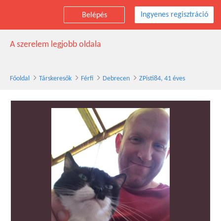
Ingyenes regisztráció
Belépés
ZPisti84 társkereső férfi, 41 éves, Debrecen
A szerelem legjobb oldala
Főoldal
Társkeresők
Férfi
Debrecen
ZPisti84, 41 éves