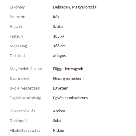
Lakóhely
Debrecen, Magyarország
Szemszín
Kék
Hajszín
Szőke
Testsúly
105 kg
Magasság
188 cm
Testalkat
átlagos
Magánéleti állapot
Független vagyok
Gyermekek
Nincs gyermekem
Iskolai végzettség
Egyetem
Foglalkoztatottság
Egyéb munkaviszony
Felkezet/vallás
Ateista
Dohányzás
Soha
Alkoholfogyasztás
Ritkán