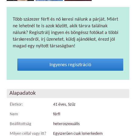
Több százezer férfi és nő keresi nálunk a párját. Miért
ne lehetnél te is azok között, akik társra találnak
nálunk? Regisztrálj ingyen és böngéssz fotókat a többi
társkeresőről, írj üzenetet, küldj ajándékot, érezd jól
magad egy nyitott társaságban!
Ingyenes regisztráció
Alapadatok
Életkor:
41 éves, Szűz
Nem
férfi
Beállítottság
heteroszexuális
Milyen céllal vagy itt?
Egyszerûen csak ismerkedem