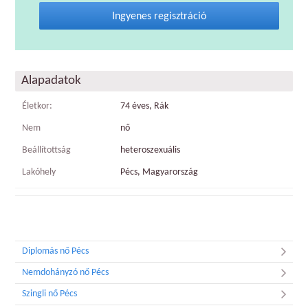
Ingyenes regisztráció
Alapadatok
Életkor:
74 éves, Rák
Nem
nő
Beállítottság
heteroszexuális
Lakóhely
Pécs, Magyarország
Diplomás nő Pécs
Nemdohányzó nő Pécs
Szingli nő Pécs