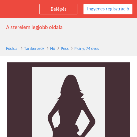
Ingyenes regisztráció
Belépés
Piciny társkereső nő, 74 éves, Pécs
A szerelem legjobb oldala
Főoldal
Társkeresők
Nő
Pécs
Piciny, 74 éves