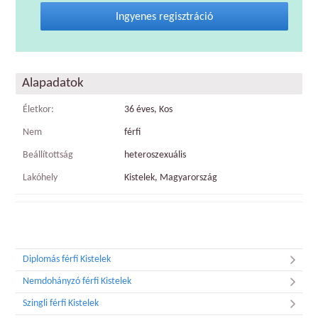
Ingyenes regisztráció
Alapadatok
Életkor:
36 éves, Kos
Nem
férfi
Beállítottság
heteroszexuális
Lakóhely
Kistelek, Magyarország
Diplomás férfi Kistelek
Nemdohányzó férfi Kistelek
Szingli férfi Kistelek