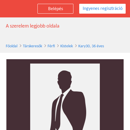
Ingyenes regisztráció
Belépés
Kary30 társkereső férfi, 36 éves, Kistelek
A szerelem legjobb oldala
Főoldal
Társkeresők
Férfi
Kistelek
Kary30, 36 éves