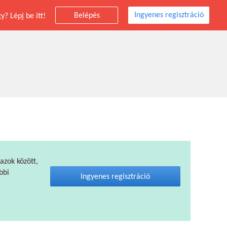
Ingyenes regisztráció
Belépés
? Lépj be itt!
 azok között,
bbi
Ingyenes regisztráció