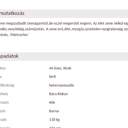
mutatkozás
ene megszabadít önmagamtól,de ezzel megerősít engem. Az élet zene nélkül e
edés,vesződség,száműzetés. A zene erő,élet,mozgás,szüntelen nyugtalanság,sz
ténés. /Nietzsche/
apadatok
tkor:
44 éves, Ikrek
m
férfi
llítottság
heteroszexuális
óhely
Bács-Kiskun
mszín
Kék
szín
Barna
tsúly
118 kg