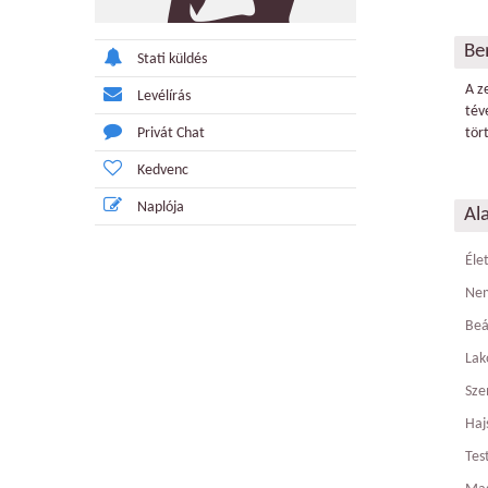
Be
Stati küldés
A z
Levélírás
tév
Privát Chat
tör
Kedvenc
Naplója
Al
Éle
Ne
Beá
Lak
Sze
Haj
Tes