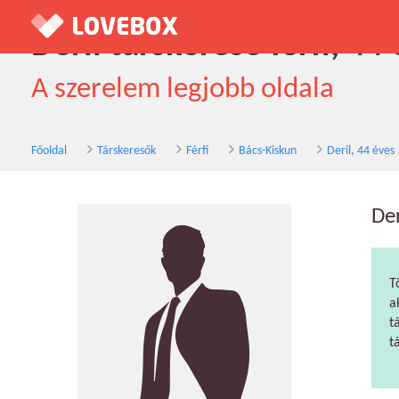
Deril társkereső férfi, 44
A szerelem legjobb oldala
Főoldal
Társkeresők
Férfi
Bács-Kiskun
Deril, 44 éves
Der
T
a
t
t