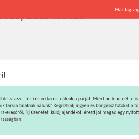
Már tag vagy
 éves, Bács-Kiskun
il
öbb százezer férfi és nő keresi nálunk a párját. Miért ne lehetnél te is
kik társra találnak nálunk? Regisztrálj ingyen és böngéssz fotókat a tö
árskeresőről, írj üzenetet, küldj ajándékot, érezd jól magad egy nyitott
ársaságban!