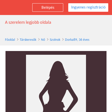
Ingyenes regisztráció
Belépés
Dorka89 társkereső nő, 36 éves, Szolnok
A szerelem legjobb oldala
Főoldal
Társkeresők
Nő
Szolnok
Dorka89, 36 éves