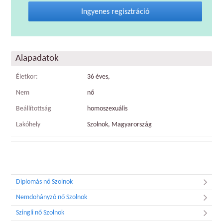
Ingyenes regisztráció
Alapadatok
Életkor:
36 éves,
Nem
nő
Beállítottság
homoszexuális
Lakóhely
Szolnok, Magyarország
Diplomás nő Szolnok
Nemdohányzó nő Szolnok
Szingli nő Szolnok