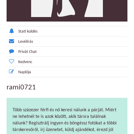
Stati küldés
Levélírás
Privát Chat
Kedvenc
Naplója
rami0721
Több százezer férfi és nő keresi nálunk a párját. Miért
ne lehetnél te is azok között, akik társra találnak
nálunk? Regisztrálj ingyen és böngéssz fotókat a többi
társkeresőről, írj üzenetet, küldj ajándékot, érezd jól