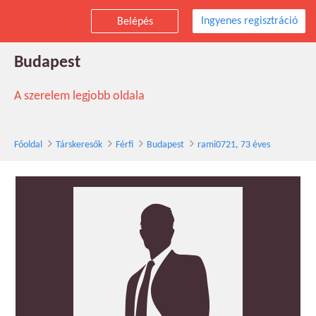
Ingyenes regisztráció
Belépés
rami0721 társkereső férfi, 73 éves,
Budapest
A szerelem legjobb oldala
Főoldal
Társkeresők
Férfi
Budapest
rami0721, 73 éves