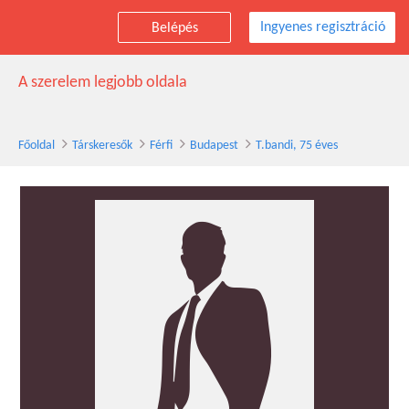
Ingyenes regisztráció
Belépés
T.bandi társkereső férfi, 75 éves, Budapest
A szerelem legjobb oldala
Főoldal
Társkeresők
Férfi
Budapest
T.bandi, 75 éves