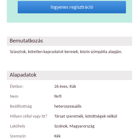
Ingyenes regisztráció
Bemutatkozás
Sziasztok, kötetlen kapcsolatot keresek, közös szimpátia alapján.
Alapadatok
Életkor:
26 éves, Rák
Nem
férfi
Beállítottság
heteroszexuális
Milyen céllal vagy itt?
Társat szeretnék, kötöttségek nélkül
Lakóhely
Szolnok, Magyarország
Szemszín
Kék