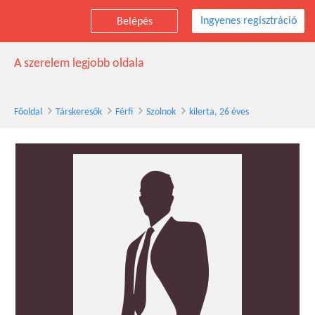
Ingyenes regisztráció
Belépés
kilerta társkereső férfi, 26 éves, Szolnok
A szerelem legjobb oldala
Főoldal
Társkeresők
Férfi
Szolnok
kilerta, 26 éves