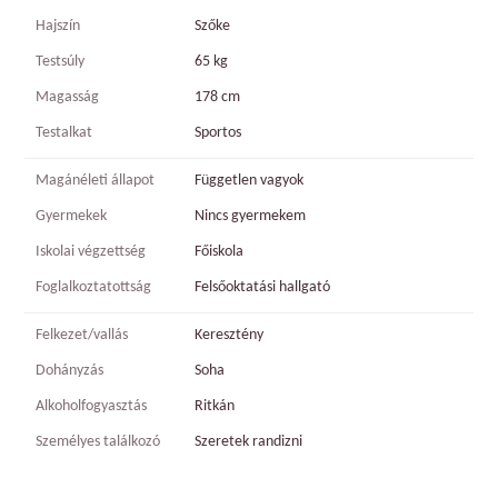
Hajszín
Szőke
Testsúly
65 kg
Magasság
178 cm
Testalkat
Sportos
Magánéleti állapot
Független vagyok
Gyermekek
Nincs gyermekem
Iskolai végzettség
Főiskola
Foglalkoztatottság
Felsőoktatási hallgató
Felkezet/vallás
Keresztény
Dohányzás
Soha
Alkoholfogyasztás
Ritkán
Személyes találkozó
Szeretek randizni