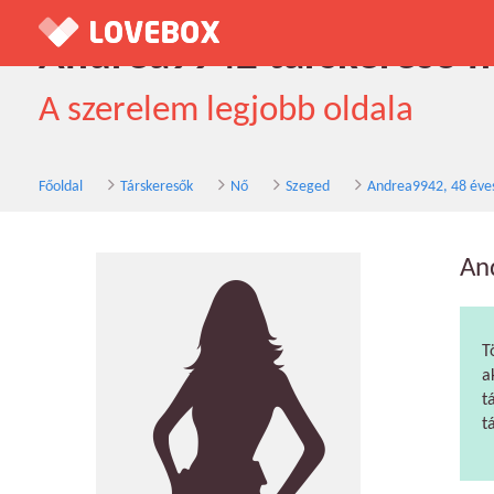
Andrea9942 társkereső nő
A szerelem legjobb oldala
Főoldal
Társkeresők
Nő
Szeged
Andrea9942, 48 éve
An
T
a
t
t