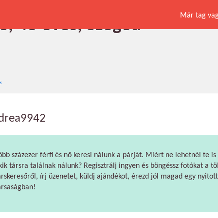
Már tag vagy
, 48 éves, Szeged
s
drea9942
öbb százezer férfi és nő keresi nálunk a párját. Miért ne lehetnél te is
kik társra találnak nálunk? Regisztrálj ingyen és böngéssz fotókat a tö
árskeresőről, írj üzenetet, küldj ajándékot, érezd jól magad egy nyitott
ársaságban!