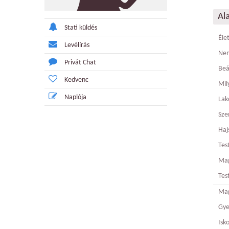
Al
Stati küldés
Éle
Levélírás
Ne
Privát Chat
Beá
Kedvenc
Mily
Naplója
Lak
Sze
Haj
Tes
Ma
Tes
Mag
Gy
Isk