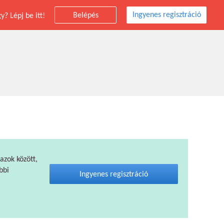
Ingyenes regisztráció
Belépés
? Lépj be itt!
 azok között,
bbi
Ingyenes regisztráció