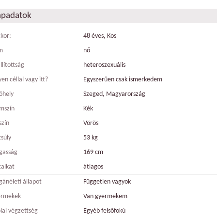
apadatok
tkor:
48 éves, Kos
m
nő
llítottság
heteroszexuális
en céllal vagy itt?
Egyszerûen csak ismerkedem
óhely
Szeged, Magyarország
mszín
Kék
szín
Vörös
tsúly
53 kg
gasság
169 cm
talkat
átlagos
ánéleti állapot
Független vagyok
ermekek
Van gyermekem
olai végzettség
Egyéb felsőfokú