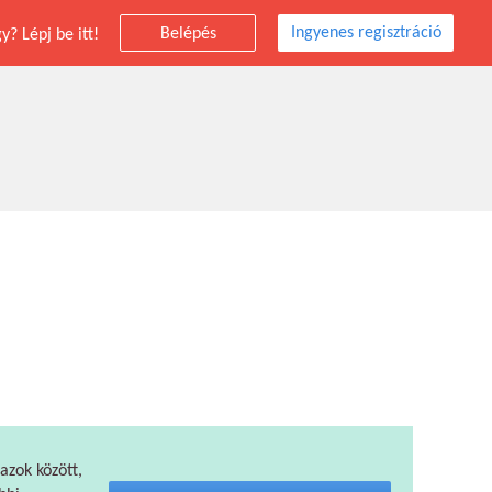
Ingyenes regisztráció
Belépés
? Lépj be itt!
 azok között,