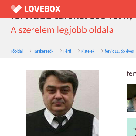
fervid11 társkereső férfi,
A szerelem legjobb oldala
Főoldal
Társkeresők
Férfi
Kistelek
fervid11, 65 éves
fe
T