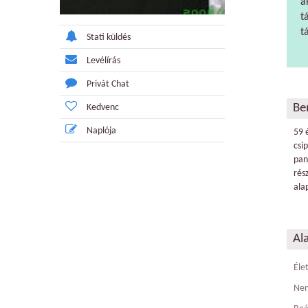
a
t
t
Stati küldés
Levélírás
Privát Chat
Be
Kedvenc
Naplója
59 
csi
pan
rés
ala
Al
Éle
Ne