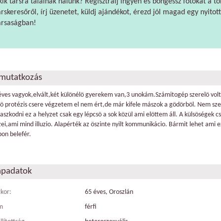
kik társra találnak nálunk? Regisztrálj ingyen és böngéssz fotókat a tö
árskeresőről, írj üzenetet, küldj ajándékot, érezd jól magad egy nyitott
ársaságban!
mutatkozás
éves vagyok,elvált,két különélö gyerekem van,3 unokám.Számitogép szerelö vol
pö protézis csere végzetem el nem ért,de már kifele mászok a gödörböl. Nem sz
aszkodni ez a helyzet csak egy lépcsö a sok közül ami elöttem áll. A külsöségek c
zei,ami mind illuzio. Alapérték az öszinte nyilt kommunikácio. Bármit lehet ami 
pon belefér.
apadatok
tkor:
65 éves, Oroszlán
m
férfi