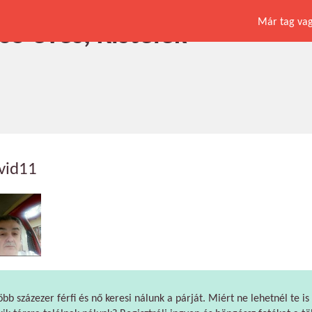
Már tag vagy
 65 éves, Kistelek
rvid11
öbb százezer férfi és nő keresi nálunk a párját. Miért ne lehetnél te is