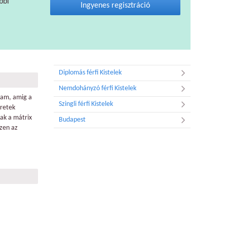
bbi
Ingyenes regisztráció
Diplomás férfi Kistelek
Nemdohányzó férfi Kistelek
tam, amig a
Szingli férfi Kistelek
eretek
sak a mátrix
Budapest
ezen az