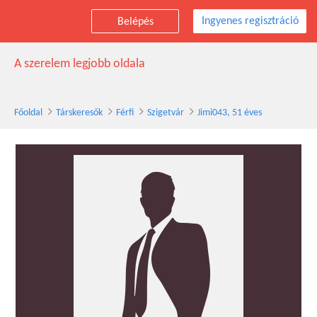
Ingyenes regisztráció
Belépés
Jimi043 társkereső férfi, 51 éves, Szigetvár
A szerelem legjobb oldala
Főoldal
Társkeresők
Férfi
Szigetvár
Jimi043, 51 éves