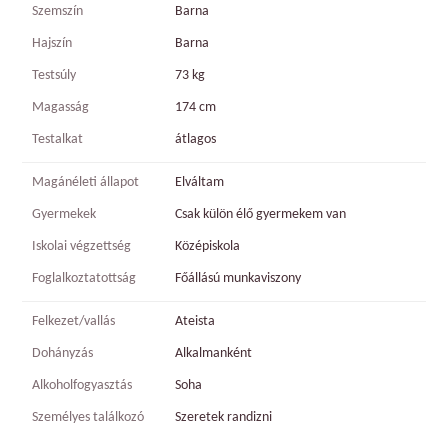
Szemszín
Barna
Hajszín
Barna
Testsúly
73 kg
Magasság
174 cm
Testalkat
átlagos
Magánéleti állapot
Elváltam
Gyermekek
Csak külön élő gyermekem van
Iskolai végzettség
Középiskola
Foglalkoztatottság
Főállású munkaviszony
Felkezet/vallás
Ateista
Dohányzás
Alkalmanként
Alkoholfogyasztás
Soha
Személyes találkozó
Szeretek randizni