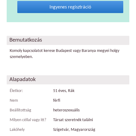
Ingyenes regisztráció
Bemutatkozás
Komoly kapcsolatot kerese Budapest vagy Baranya megyei holgy
szemelyeben.
Alapadatok
Életkor:
51 éves, Rák
Nem
férfi
Beállítottság
heteroszexuális
Milyen céllal vagy itt?
Társat szeretnék találni
Lakóhely
Szigetvár, Magyarország