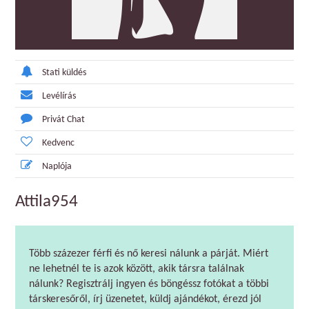
Stati küldés
Levélírás
Privát Chat
Kedvenc
Naplója
Attila954
Több százezer férfi és nő keresi nálunk a párját. Miért
ne lehetnél te is azok között, akik társra találnak
nálunk? Regisztrálj ingyen és böngéssz fotókat a többi
társkeresőről, írj üzenetet, küldj ajándékot, érezd jól