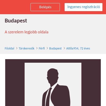
Ingyenes regisztráció
Belépés
Attila954 társkereső férfi, 72 éves,
Budapest
A szerelem legjobb oldala
Főoldal
Társkeresők
Férfi
Budapest
Attila954, 72 éves