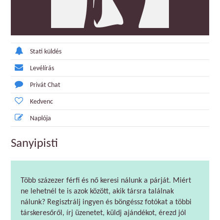
Stati küldés
Levélírás
Privát Chat
Kedvenc
Naplója
Sanyipisti
Több százezer férfi és nő keresi nálunk a párját. Miért
ne lehetnél te is azok között, akik társra találnak
nálunk? Regisztrálj ingyen és böngéssz fotókat a többi
társkeresőről, írj üzenetet, küldj ajándékot, érezd jól