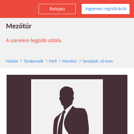
Ingyenes regisztráció
Belépés
Sanyipisti társkereső férfi, 50 éves,
Mezőtúr
A szerelem legjobb oldala
Főoldal
Társkeresők
Férfi
Mezőtúr
Sanyipisti, 50 éves