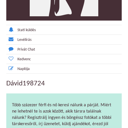
Stati küldés
Levélírás
Privát Chat
Kedvenc
Naplója
Dávid198724
Több százezer férfi és nő keresi nálunk a párját. Miért
ne lehetnél te is azok között, akik társra találnak
nálunk? Regisztrálj ingyen és böngéssz fotókat a többi
társkeresőről, írj üzenetet, küldj ajándékot, érezd jól