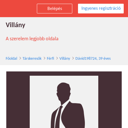
Ingyenes regisztráció
Belépés
Dávid198724 társkereső férfi, 39 éves,
Villány
A szerelem legjobb oldala
Főoldal
Társkeresők
Férfi
Villány
Dávid198724, 39 éves