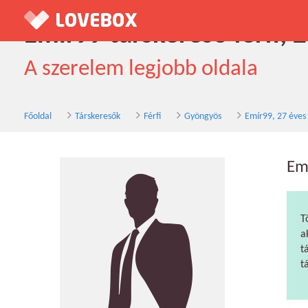
Emír99 társkereső férfi, 
A szerelem legjobb oldala
Főoldal
Társkeresők
Férfi
Gyöngyös
Emír99, 27 éves
Em
T
a
t
t