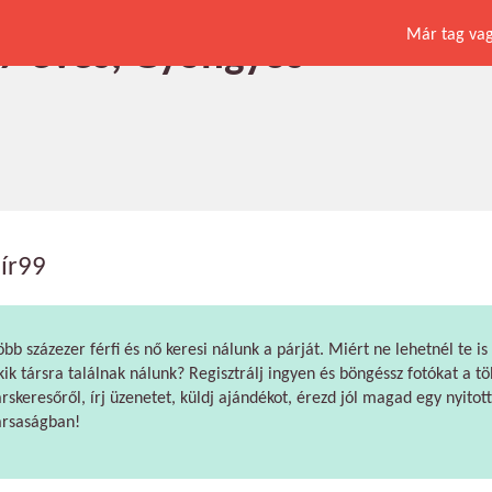
Már tag vagy
27 éves, Gyöngyös
ír99
öbb százezer férfi és nő keresi nálunk a párját. Miért ne lehetnél te is
kik társra találnak nálunk? Regisztrálj ingyen és böngéssz fotókat a tö
árskeresőről, írj üzenetet, küldj ajándékot, érezd jól magad egy nyitott
ársaságban!