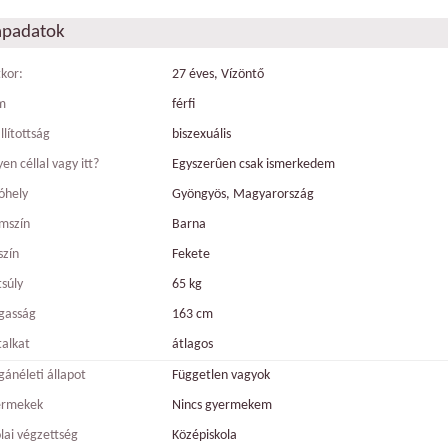
apadatok
tkor:
27 éves, Vízöntő
m
férfi
llítottság
biszexuális
en céllal vagy itt?
Egyszerûen csak ismerkedem
óhely
Gyöngyös, Magyarország
mszín
Barna
szín
Fekete
tsúly
65 kg
gasság
163 cm
talkat
átlagos
ánéleti állapot
Független vagyok
ermekek
Nincs gyermekem
olai végzettség
Középiskola