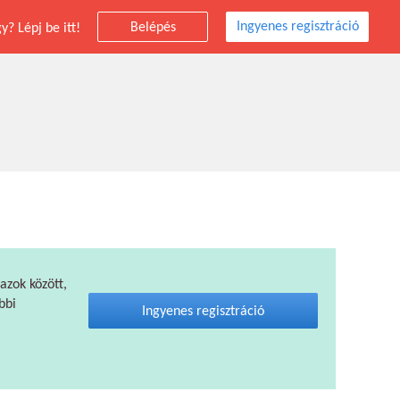
Ingyenes regisztráció
Belépés
? Lépj be itt!
 azok között,
bbi
Ingyenes regisztráció