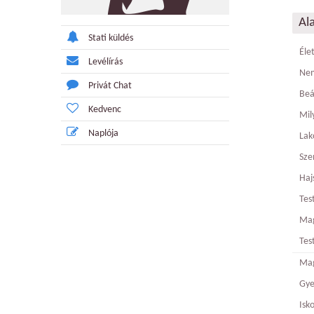
Al
Stati küldés
Éle
Levélírás
Ne
Privát Chat
Beá
Kedvenc
Mily
Naplója
Lak
Sze
Haj
Tes
Ma
Tes
Mag
Gy
Isk