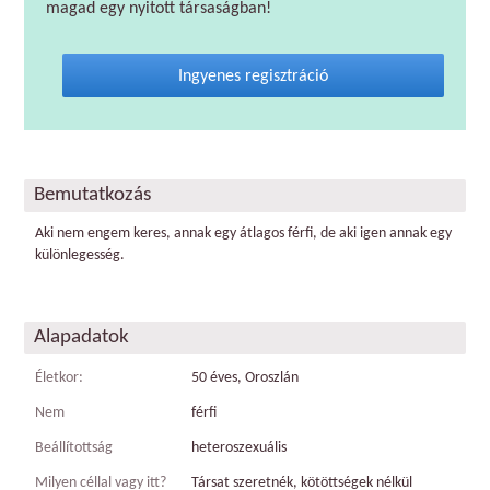
magad egy nyitott társaságban!
Ingyenes regisztráció
Bemutatkozás
Aki nem engem keres, annak egy átlagos férfi, de aki igen annak egy
különlegesség.
Alapadatok
Életkor:
50 éves, Oroszlán
Nem
férfi
Beállítottság
heteroszexuális
Milyen céllal vagy itt?
Társat szeretnék, kötöttségek nélkül