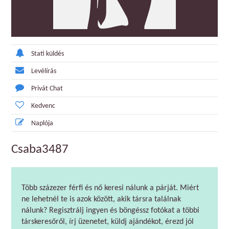
Stati küldés
Levélírás
Privát Chat
Kedvenc
Naplója
Csaba3487
Több százezer férfi és nő keresi nálunk a párját. Miért
ne lehetnél te is azok között, akik társra találnak
nálunk? Regisztrálj ingyen és böngéssz fotókat a többi
társkeresőről, írj üzenetet, küldj ajándékot, érezd jól