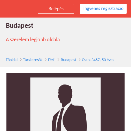
Ingyenes regisztráció
Belépés
Csaba3487 társkereső férfi, 50 éves,
Budapest
A szerelem legjobb oldala
Főoldal
Társkeresők
Férfi
Budapest
Csaba3487, 50 éves