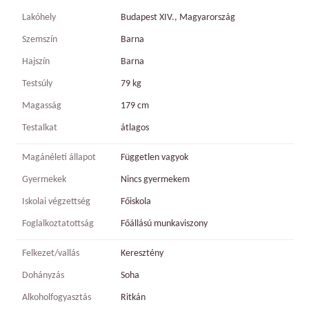
Lakóhely
Budapest XIV., Magyarország
Szemszín
Barna
Hajszín
Barna
Testsúly
79 kg
Magasság
179 cm
Testalkat
átlagos
Magánéleti állapot
Független vagyok
Gyermekek
Nincs gyermekem
Iskolai végzettség
Főiskola
Foglalkoztatottság
Főállású munkaviszony
Felkezet/vallás
Keresztény
Dohányzás
Soha
Alkoholfogyasztás
Ritkán