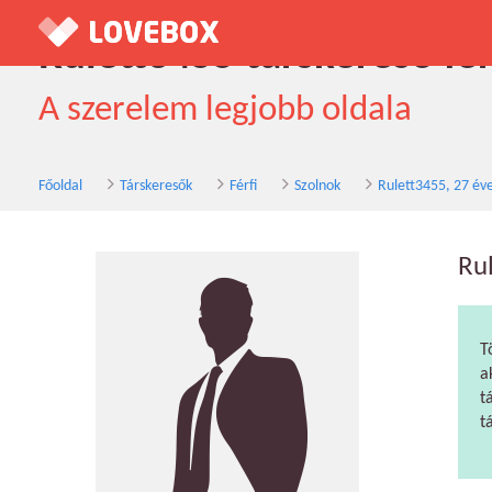
Rulett3455 társkereső fér
A szerelem legjobb oldala
Főoldal
Társkeresők
Férfi
Szolnok
Rulett3455, 27 év
Ru
T
a
t
t