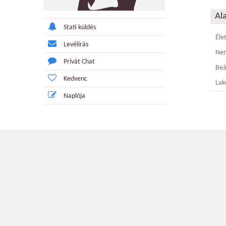
Al
Stati küldés
Éle
Levélírás
Ne
Privát Chat
Beá
Kedvenc
Lak
Naplója