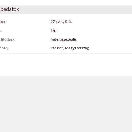
apadatok
tkor:
27 éves, Szűz
m
férfi
llítottság
heteroszexuális
óhely
Szolnok, Magyarország