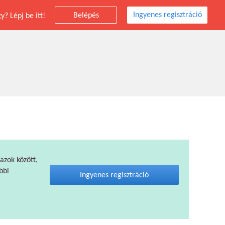
Ingyenes regisztráció
Belépés
? Lépj be itt!
 azok között,
bbi
Ingyenes regisztráció