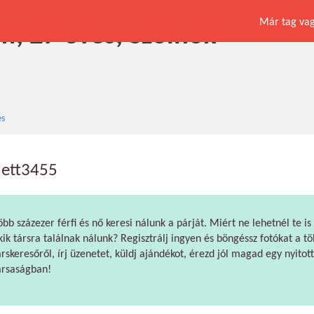
Már tag vagy
fi, 27 éves, Szolnok
es
lett3455
öbb százezer férfi és nő keresi nálunk a párját. Miért ne lehetnél te is
kik társra találnak nálunk? Regisztrálj ingyen és böngéssz fotókat a tö
árskeresőről, írj üzenetet, küldj ajándékot, érezd jól magad egy nyitott
ársaságban!