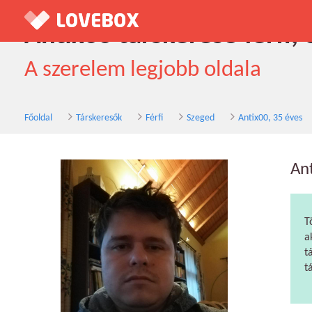
Antix00 társkereső férfi,
A szerelem legjobb oldala
Főoldal
Társkeresők
Férfi
Szeged
Antix00, 35 éves
An
T
a
t
t