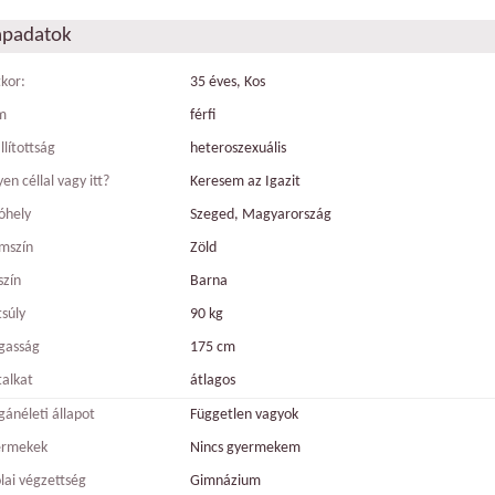
apadatok
tkor:
35 éves, Kos
m
férfi
llítottság
heteroszexuális
en céllal vagy itt?
Keresem az Igazit
óhely
Szeged, Magyarország
mszín
Zöld
szín
Barna
tsúly
90 kg
gasság
175 cm
talkat
átlagos
ánéleti állapot
Független vagyok
ermekek
Nincs gyermekem
olai végzettség
Gimnázium