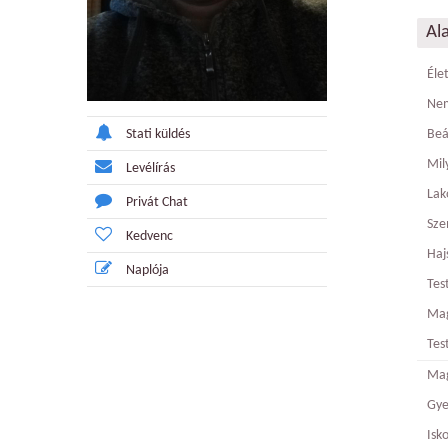
Al
Éle
Ne
Stati küldés
Beá
Mily
Levélírás
Lak
Privát Chat
Sze
Kedvenc
Haj
Naplója
Tes
Ma
Tes
Mag
Gy
Isk