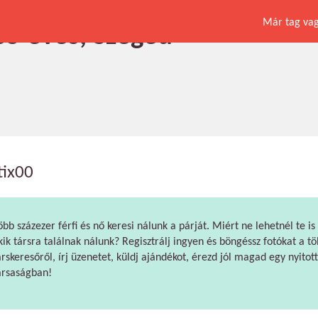
Már tag vagy
 35 éves, Szeged
tix00
öbb százezer férfi és nő keresi nálunk a párját. Miért ne lehetnél te is
kik társra találnak nálunk? Regisztrálj ingyen és böngéssz fotókat a tö
árskeresőről, írj üzenetet, küldj ajándékot, érezd jól magad egy nyitott
ársaságban!