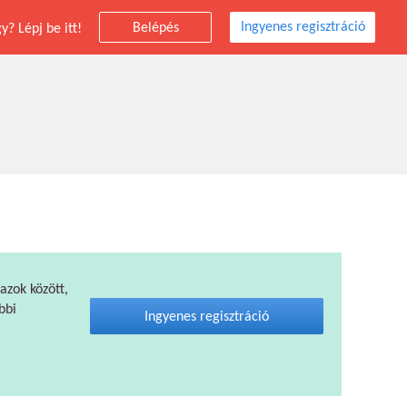
Ingyenes regisztráció
Belépés
? Lépj be itt!
 azok között,
bbi
Ingyenes regisztráció