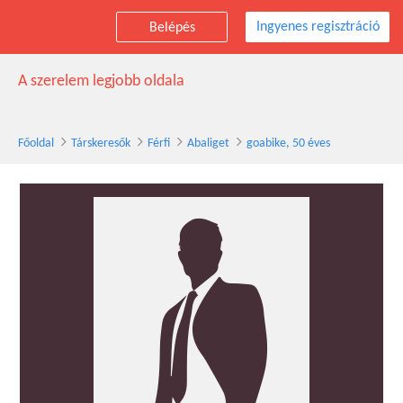
Ingyenes regisztráció
Belépés
goabike társkereső férfi, 50 éves, Abaliget
A szerelem legjobb oldala
Főoldal
Társkeresők
Férfi
Abaliget
goabike, 50 éves