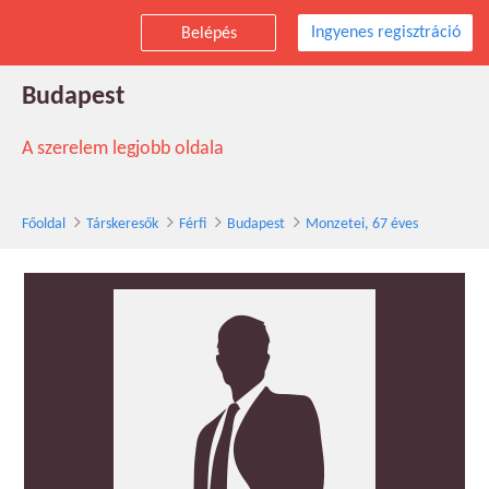
Ingyenes regisztráció
Belépés
Monzetei társkereső férfi, 67 éves,
Budapest
A szerelem legjobb oldala
Főoldal
Társkeresők
Férfi
Budapest
Monzetei, 67 éves