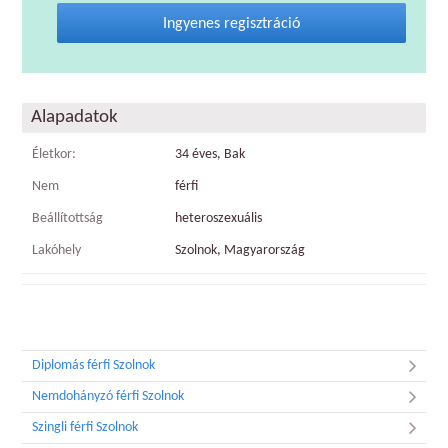
Ingyenes regisztráció
Alapadatok
Életkor:
34 éves, Bak
Nem
férfi
Beállítottság
heteroszexuális
Lakóhely
Szolnok, Magyarország
Diplomás férfi Szolnok
Nemdohányzó férfi Szolnok
Szingli férfi Szolnok