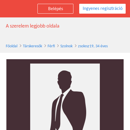
Ingyenes regisztráció
Belépés
zsolesz19 társkereső férfi, 34 éves, Szolnok
A szerelem legjobb oldala
Főoldal
Társkeresők
Férfi
Szolnok
zsolesz19, 34 éves