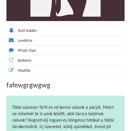
Stati küldés
Levélírás
Privát Chat
Kedvenc
Naplója
fafewgrgwgwg
Több százezer férfi és nő keresi nálunk a párját. Miért
ne lehetnél te is azok között, akik társra találnak
nálunk? Regisztrálj ingyen és böngéssz fotókat a többi
társkeresőről, írj üzenetet, küldj ajándékot, érezd jól