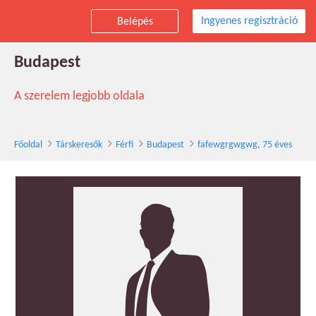
Ingyenes regisztráció
Belépés
fafewgrgwgwg társkereső férfi, 75 éves,
Budapest
A szerelem legjobb oldala
Főoldal
Társkeresők
Férfi
Budapest
fafewgrgwgwg, 75 éves