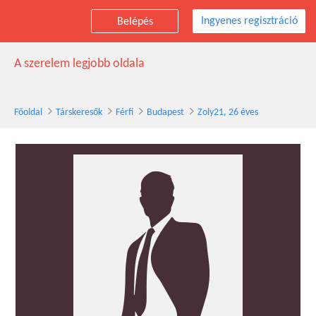
Ingyenes regisztráció
Belépés
Zoly21 társkereső férfi, 26 éves, Budapest
A szerelem legjobb oldala
Főoldal
Társkeresők
Férfi
Budapest
Zoly21, 26 éves