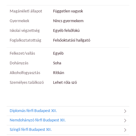
Magánéleti állapot
Független vagyok
Gyermekek
Nincs gyermekem
Iskolai végzettség
Egyéb felsőfokú
Foglalkoztatottság
Felsőoktatási hallgató
Felkezet/vallás
Egyéb
Dohányzás
Soha
Alkoholfogyasztás
Ritkán
Személyes találkozó
Lehet róla szó
Diplomás férfi Budapest XII.
Nemdohányzó férfi Budapest XII.
Szingli férfi Budapest XII.