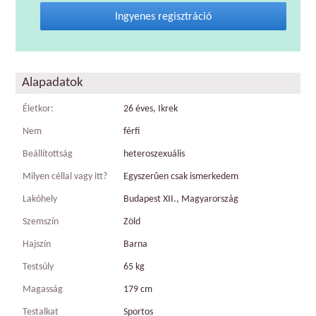
Ingyenes regisztráció
Alapadatok
Életkor:
26 éves, Ikrek
Nem
férfi
Beállítottság
heteroszexuális
Milyen céllal vagy itt?
Egyszerûen csak ismerkedem
Lakóhely
Budapest XII., Magyarország
Szemszín
Zöld
Hajszín
Barna
Testsúly
65 kg
Magasság
179 cm
Testalkat
Sportos