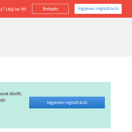
Ingyenes regisztráció
Belépés
? Lépj be itt!
 azok között,
bbi
Ingyenes regisztráció