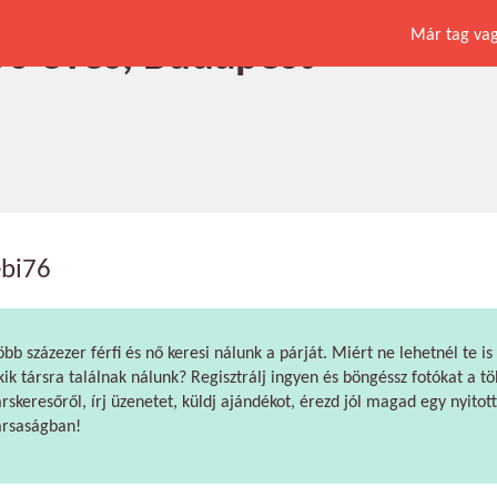
Már tag vagy
 50 éves, Budapest
ebi76
öbb százezer férfi és nő keresi nálunk a párját. Miért ne lehetnél te is
kik társra találnak nálunk? Regisztrálj ingyen és böngéssz fotókat a tö
árskeresőről, írj üzenetet, küldj ajándékot, érezd jól magad egy nyitott
ársaságban!