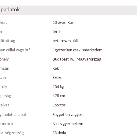
apadatok
tkor:
50 éves, Kos
m
férfi
llítottság
heteroszexuális
en céllal vagy itt?
Egyszerûen csak ismerkedem
óhely
Budapest IV., Magyarország
mszín
Kék
szín
Szőke
tsúly
104 kg
gasság
178 cm
talkat
Sportos
ánéleti állapot
Független vagyok
ermekek
Nincs gyermekem
olai végzettség
Főiskola