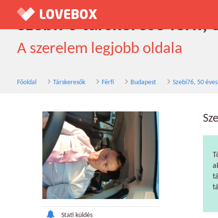
Szebi76 társkereső férfi,
A szerelem legjobb oldala
Főoldal
Társkeresők
Férfi
Budapest
Szebi76, 50 éves
Sz
T
a
t
t
Stati küldés