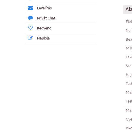
Levélírás
Al
Privát Chat
Éle
Kedvenc
Ne
Naplója
Beá
Mily
Lak
Sze
Haj
Tes
Ma
Tes
Mag
Gy
Isk