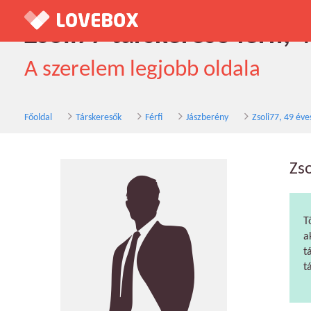
Zsoli77 társkereső férfi, 
A szerelem legjobb oldala
Főoldal
Társkeresők
Férfi
Jászberény
Zsoli77, 49 éve
Zs
T
a
t
t