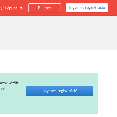
Ingyenes regisztráció
Belépés
? Lépj be itt!
 azok között,
bbi
Ingyenes regisztráció