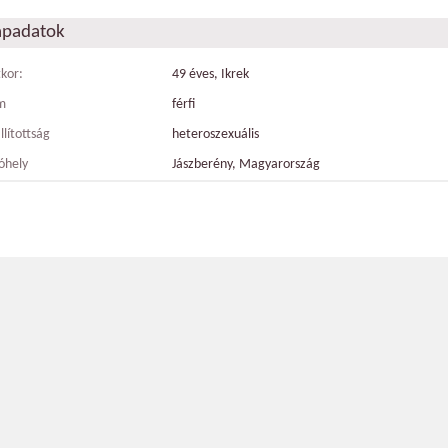
apadatok
tkor:
49 éves, Ikrek
m
férfi
llítottság
heteroszexuális
óhely
Jászberény, Magyarország