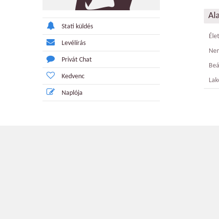
Al
Stati küldés
Éle
Levélírás
Ne
Privát Chat
Beá
Kedvenc
Lak
Naplója