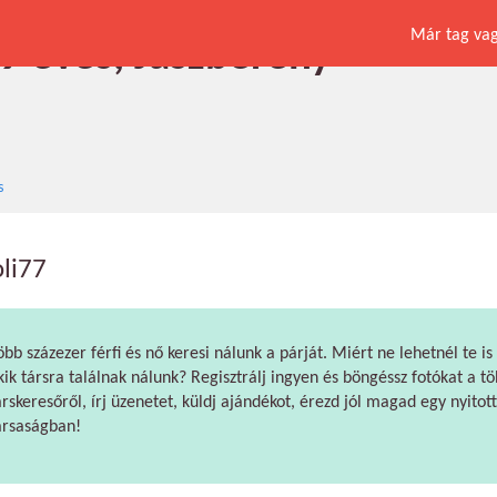
Már tag vagy
49 éves, Jászberény
s
oli77
öbb százezer férfi és nő keresi nálunk a párját. Miért ne lehetnél te is
kik társra találnak nálunk? Regisztrálj ingyen és böngéssz fotókat a tö
árskeresőről, írj üzenetet, küldj ajándékot, érezd jól magad egy nyitott
ársaságban!