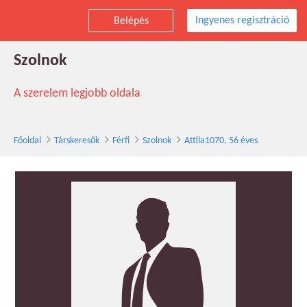
Ingyenes regisztráció
Belépés
Attila1070 társkereső férfi, 56 éves,
Szolnok
A szerelem legjobb oldala
Főoldal
Társkeresők
Férfi
Szolnok
Attila1070, 56 éves