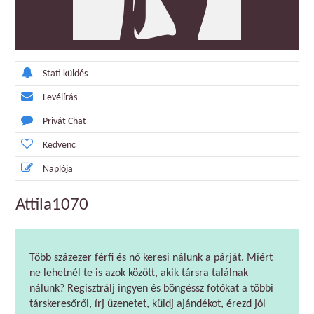
Stati küldés
Levélírás
Privát Chat
Kedvenc
Naplója
Attila1070
Több százezer férfi és nő keresi nálunk a párját. Miért
ne lehetnél te is azok között, akik társra találnak
nálunk? Regisztrálj ingyen és böngéssz fotókat a többi
társkeresőről, írj üzenetet, küldj ajándékot, érezd jól