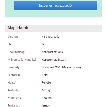
Ingyenes regisztráció
Alapadatok
Életkor:
45 éves, Szűz
Nem
férfi
Beállítottság
heteroszexuális
Milyen céllal vagy itt?
Keresem az Igazit
Lakóhely
Budapest XIV., Magyarország
Szemszín
Zöld
Hajszín
Fekete
Testsúly
101 kg
Magasság
178 cm
Testalkat
Izmos