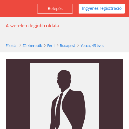
Ingyenes regisztráció
Belépés
Yucca társkereső férfi, 45 éves, Budapest
A szerelem legjobb oldala
Főoldal
Társkeresők
Férfi
Budapest
Yucca, 45 éves