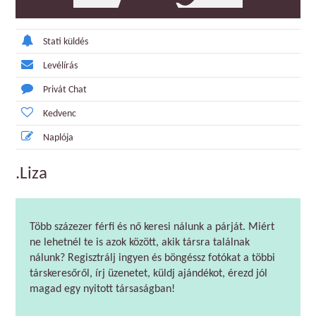
Stati küldés
Levélírás
Privát Chat
Kedvenc
Naplója
.Liza
Több százezer férfi és nő keresi nálunk a párját. Miért
ne lehetnél te is azok között, akik társra találnak
nálunk? Regisztrálj ingyen és böngéssz fotókat a többi
társkeresőről, írj üzenetet, küldj ajándékot, érezd jól
magad egy nyitott társaságban!