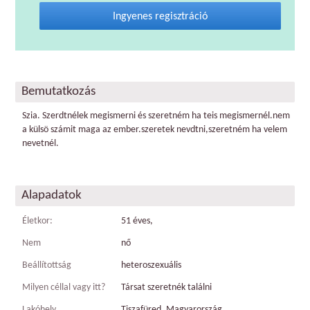
Ingyenes regisztráció
Bemutatkozás
Szia. Szerdtnélek megismerni és szeretném ha teis megismernél.nem
a külsö számit maga az ember.szeretek nevdtni,szeretném ha velem
nevetnél.
Alapadatok
Életkor:
51 éves,
Nem
nő
Beállítottság
heteroszexuális
Milyen céllal vagy itt?
Társat szeretnék találni
Lakóhely
Tiszafüred, Magyarország