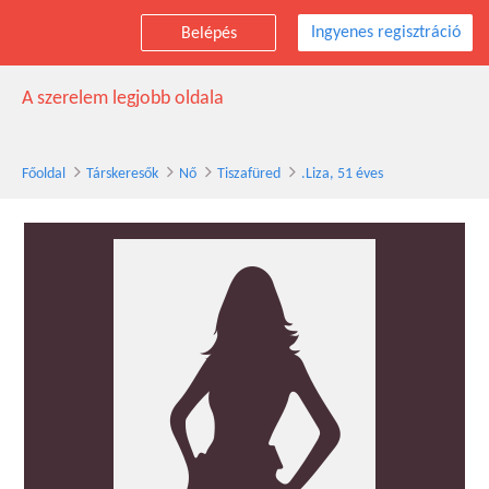
Ingyenes regisztráció
Belépés
.Liza társkereső nő, 51 éves, Tiszafüred
A szerelem legjobb oldala
Főoldal
Társkeresők
Nő
Tiszafüred
.Liza, 51 éves