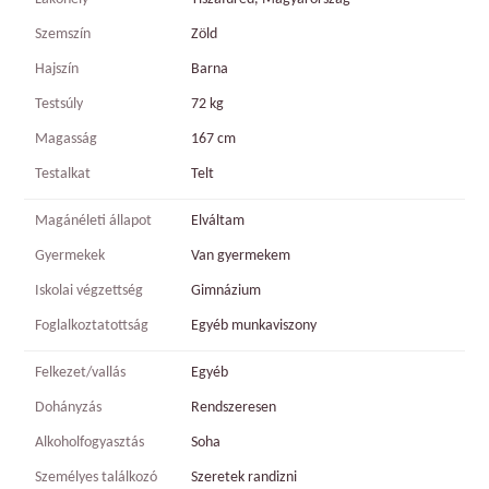
Szemszín
Zöld
Hajszín
Barna
Testsúly
72 kg
Magasság
167 cm
Testalkat
Telt
Magánéleti állapot
Elváltam
Gyermekek
Van gyermekem
Iskolai végzettség
Gimnázium
Foglalkoztatottság
Egyéb munkaviszony
Felkezet/vallás
Egyéb
Dohányzás
Rendszeresen
Alkoholfogyasztás
Soha
Személyes találkozó
Szeretek randizni