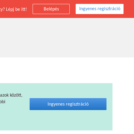
Ingyenes regisztráció
Belépés
? Lépj be itt!
 azok között,
bbi
Ingyenes regisztráció