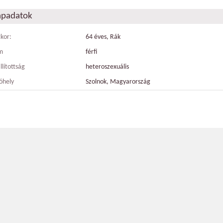
apadatok
tkor:
64 éves, Rák
m
férfi
llítottság
heteroszexuális
óhely
Szolnok, Magyarország