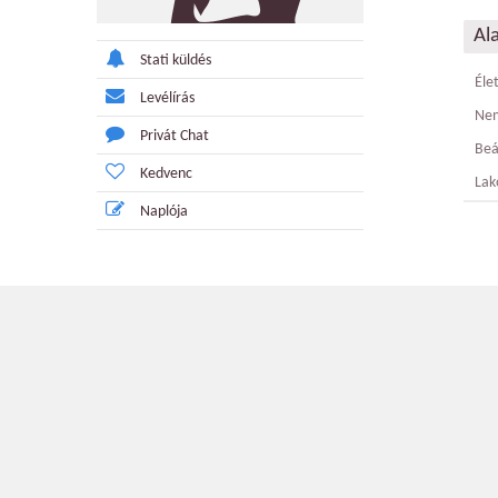
Al
Stati küldés
Éle
Levélírás
Ne
Privát Chat
Beá
Kedvenc
Lak
Naplója