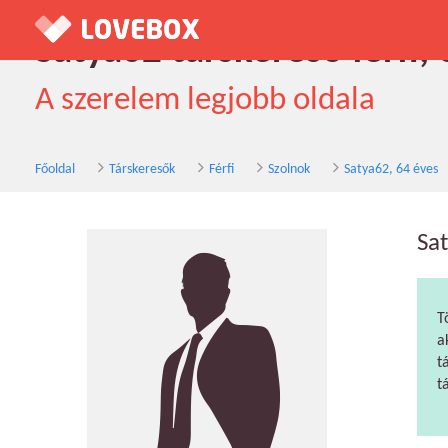
Satya62 társkereső férfi,
A szerelem legjobb oldala
Főoldal
Társkeresők
Férfi
Szolnok
Satya62, 64 éves
Sa
T
a
t
t