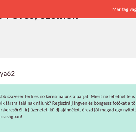
Már tag vagy
 64 éves, Szolnok
tya62
öbb százezer férfi és nő keresi nálunk a párját. Miért ne lehetnél te is
kik társra találnak nálunk? Regisztrálj ingyen és böngéssz fotókat a tö
árskeresőről, írj üzenetet, küldj ajándékot, érezd jól magad egy nyitott
ársaságban!