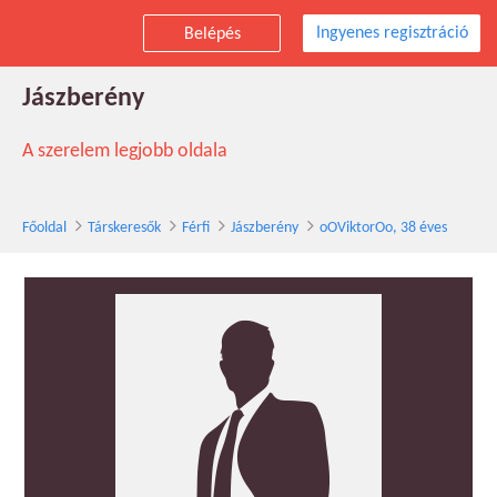
Ingyenes regisztráció
Belépés
oOViktorOo társkereső férfi, 38 éves,
Jászberény
A szerelem legjobb oldala
Főoldal
Társkeresők
Férfi
Jászberény
oOViktorOo, 38 éves