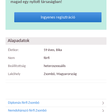
magad egy nyitott társaságban!
Ingyenes regisztráció
Alapadatok
Életkor:
59 éves, Bika
Nem
férfi
Beállítottság
heteroszexuális
Lakóhely
Zsombó, Magyarország
Diplomás férfi Zsombó
Nemdohányzó férfi Zsombó