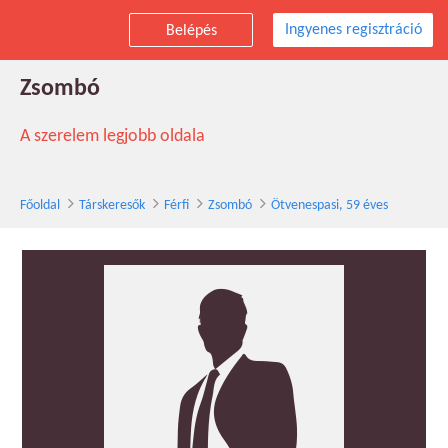
Ingyenes regisztráció
Belépés
Ötvenespasi társkereső férfi, 59 éves,
Zsombó
A szerelem legjobb oldala
Főoldal
Társkeresők
Férfi
Zsombó
Ötvenespasi, 59 éves