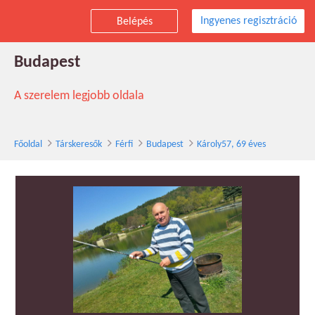
Ingyenes regisztráció
Belépés
Károly57 társkereső férfi, 69 éves,
Budapest
A szerelem legjobb oldala
Főoldal
Társkeresők
Férfi
Budapest
Károly57, 69 éves