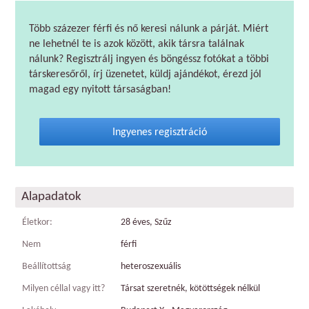
Több százezer férfi és nő keresi nálunk a párját. Miért
ne lehetnél te is azok között, akik társra találnak
nálunk? Regisztrálj ingyen és böngéssz fotókat a többi
társkeresőről, írj üzenetet, küldj ajándékot, érezd jól
magad egy nyitott társaságban!
Ingyenes regisztráció
Alapadatok
Életkor:
28 éves, Szűz
Nem
férfi
Beállítottság
heteroszexuális
Milyen céllal vagy itt?
Társat szeretnék, kötöttségek nélkül