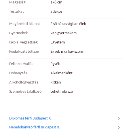
Magasság
178 cm
Testalkat
átlagos
Magánéleti állapot
Első házasságban élek
Gyermekek
Van gyermekem
Iskolai végzettség
Egyetem
Foglalkoztatottság
Egyéb munkaviszony
Felkezet/vallás
Egyéb
Dohányzás
Alkalmanként
Alkoholfogyasztás
Ritkán
Személyes találkozó
Lehet róla szó
Diplomás férfi Budapest X.
Nemdohányzó férfi Budapest X.