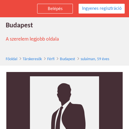
Ingyenes regisztráció
Belépés
sulaiman társkereső férfi, 59 éves,
Budapest
A szerelem legjobb oldala
Főoldal
Társkeresők
Férfi
Budapest
sulaiman, 59 éves