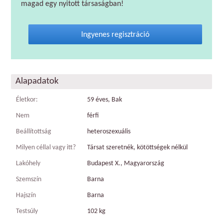
magad egy nyitott társaságban!
Ingyenes regisztráció
Alapadatok
Életkor:
59 éves, Bak
Nem
férfi
Beállítottság
heteroszexuális
Milyen céllal vagy itt?
Társat szeretnék, kötöttségek nélkül
Lakóhely
Budapest X., Magyarország
Szemszín
Barna
Hajszín
Barna
Testsúly
102 kg