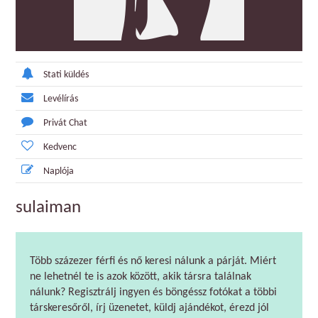
Stati küldés
Levélírás
Privát Chat
Kedvenc
Naplója
sulaiman
Több százezer férfi és nő keresi nálunk a párját. Miért
ne lehetnél te is azok között, akik társra találnak
nálunk? Regisztrálj ingyen és böngéssz fotókat a többi
társkeresőről, írj üzenetet, küldj ajándékot, érezd jól